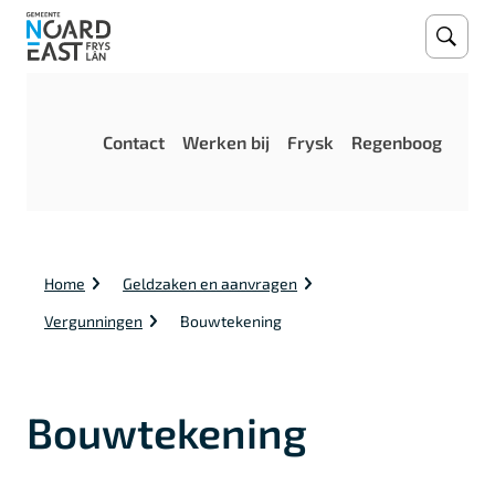
Open
Zoeke
M
Contact
Werken bij
Frysk
Regenboog
e
n
u
K
Home
Geldzaken en aanvragen
r
u
Vergunningen
Bouwtekening
i
m
e
l
Bouwtekening
p
a
d