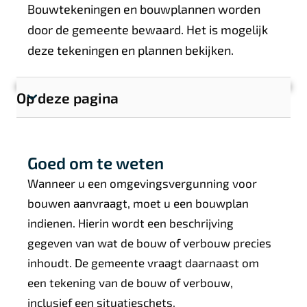
A
Bouwtekeningen en bouwplannen worden
l
door de gemeente bewaard. Het is mogelijk
g
deze tekeningen en plannen bekijken.
e
m
Op deze pagina
T
e
o
e
o
n
Goed om te weten
n
s
Wanneer u een omgevingsvergunning voor
e
bouwen aanvraagt, moet u een bouwplan
c
indienen. Hierin wordt een beschrijving
t
gegeven van wat de bouw of verbouw precies
i
inhoudt. De gemeente vraagt daarnaast om
e
een tekening van de bouw of verbouw,
l
inclusief een situatieschets.