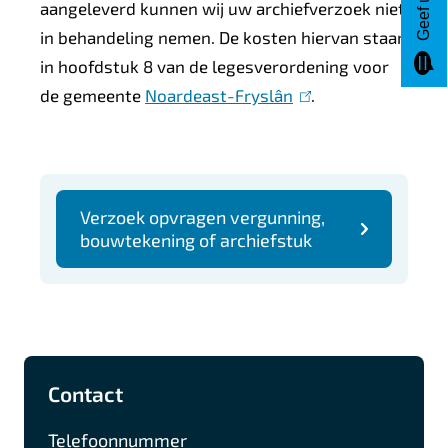
aangeleverd kunnen wij uw archiefverzoek niet
in behandeling nemen. De kosten hiervan staan
in hoofdstuk 8 van de legesverordening voor
de gemeente
Noardeast-Fryslân
(
.
l
i
n
k
Verzoek opvragen vergunning,
bouwtekening of archiefstuk
i
s
e
x
t
A
F
I
L
e
Contact
l
a
n
i
r
g
c
s
n
Telefoonnummer
n