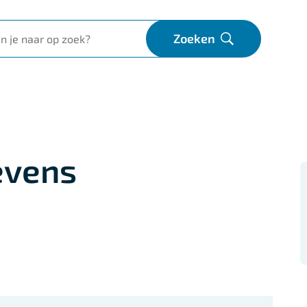
Zoeken
Open
evens