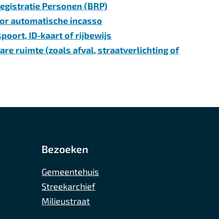
registratie Personen (BRP)
or automatische incasso
oort, ID-kaart of rijbewijs
re ruimte (zoals afval, straatverlichting of
Bezoeken
Gemeentehuis
Streekarchief
Milieustraat