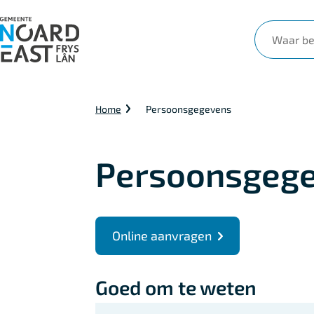
Waar
ben
je
naar
Kruimelpad
Home
Persoonsgegevens
op
zoek?
Persoonsgeg
Algemeen
Online aanvragen
Goed om te weten