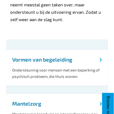
neemt meestal geen taken over, maar
ondersteunt u bij de uitvoering ervan. Zodat u
zelf weer aan de slag kunt.
O
n
Vormen van begeleiding
d
e
Ondersteuning voor mensen met een beperking of
r
psychisch probleem, die thuis wonen.
w
e
Geef uw mening
r
Mantelzorg
p