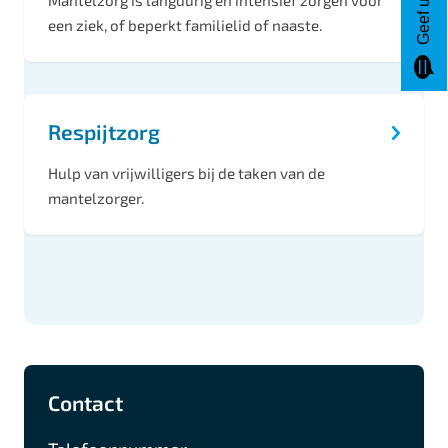
Mantelzorg is langdurig en intensief zorgen voor
e
een ziek, of beperkt familielid of naaste.
n
Respijtzorg
Hulp van vrijwilligers bij de taken van de
mantelzorger.
A
F
I
L
Contact
l
a
n
i
g
c
s
n