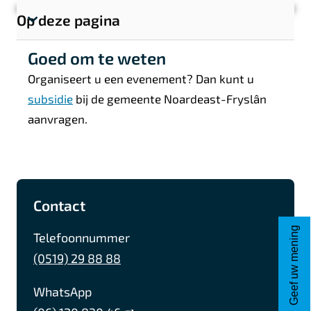
Op deze pagina
T
o
Goed om te weten
o
Organiseert u een evenement? Dan kunt u
n
subsidie
bij de gemeente Noardeast-Fryslân
s
aanvragen.
e
c
t
i
A
F
I
L
e
Contact
l
a
n
i
l
g
c
s
n
Geef uw mening
i
Telefoonnummer
e
e
t
k
n
(0519) 29 88 88
k
b
a
e
m
s
WhatsApp
o
g
d
e