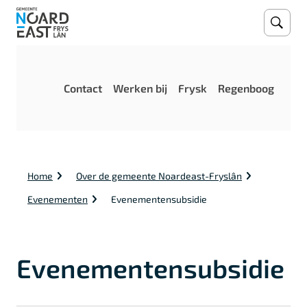
Open
Zoeke
M
Contact
Werken bij
Frysk
Regenboog
e
n
u
K
Home
Over de gemeente Noardeast-Fryslân
r
u
Evenementen
Evenementensubsidie
i
m
e
l
Evenementensubsidie
p
a
d