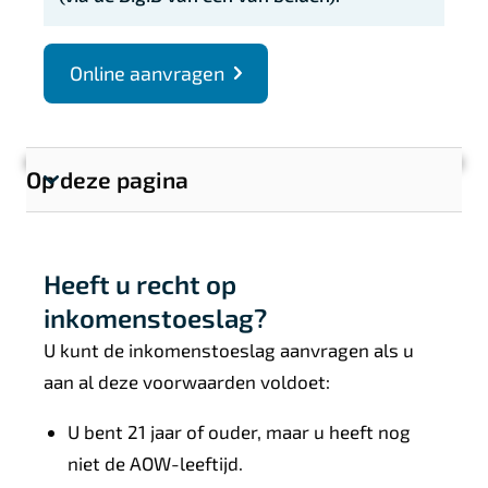
Online aanvragen
Op deze pagina
T
o
o
Heeft u recht op
n
s
inkomenstoeslag?
e
U kunt de inkomenstoeslag aanvragen als u
c
aan al deze voorwaarden voldoet:
t
i
U bent 21 jaar of ouder, maar u heeft nog
e
niet de AOW-leeftijd.
l