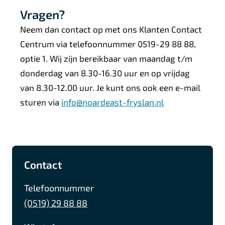
)
Vragen?
Neem dan contact op met ons Klanten Contact
Centrum via telefoonnummer 0519-29 88 88,
optie 1. Wij zijn bereikbaar van maandag t/m
donderdag van 8.30-16.30 uur en op vrijdag
van 8.30-12.00 uur. Je kunt ons ook een e-mail
sturen via
info@noardeast-fryslan.nl
A
F
I
L
Contact
l
a
n
i
g
c
s
n
Telefoonnummer
e
e
t
k
(0519) 29 88 88
b
a
e
m