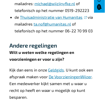
mailadres:
michael@wijzijnyfke.nl
l
of
telefonisch op het nummer 0519-292223
i
de
Thuisadministratie van Humanitas
n
(
via
mailadres
ta.nof@humanitas.nl
of
k
l
telefonisch op het nummer 06-22 70 99 03
i
i
s
n
Andere regelingen
e
k
x
i
Wilt u weten welke regelingen en
t
s
voorzieningen er voor u zijn?
e
e
Kijk dan eens in onze
Geldgids
. U kunt ook een
r
x
afspraak maken voor
De VoorzieningenWijzer
.
n
t
Een medewerker kijkt samen met u waar u
)
e
recht op heeft en waar u mogelijk op kunt
r
besparen.
n