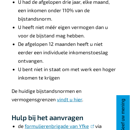
U had de afgelopen drie jaar, elke maand,
i
een inkomen onder 110% van de
n
bijstandsnorm.
k
U heeft niet méér eigen vermogen dan u
s
voor de bijstand mag hebben.
De afgelopen 12 maanden heeft u niet
eerder een individuele inkomenstoeslag
ontvangen.
U bent niet in staat om met werk een hoger
inkomen te krijgen
De huidige bijstandsnormen en
vermogensgrenzen
vindt u hier
.
Geef uw mening
Hulp bij het aanvragen
de
formulierenbrigade van Yfke
(
via