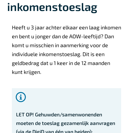
inkomenstoeslag
A
Heeft u 3 jaar achter elkaar een laag inkomen
l
en bent u jonger dan de AOW-leeftijd? Dan
g
komt u misschien in aanmerking voor de
e
individuele inkomenstoeslag. Dit is een
geldbedrag dat u 1 keer in de 12 maanden
m
kunt krijgen.
e
e
n
LET OP! Gehuwden/samenwonenden
moeten de toeslag gezamenlijk aanvragen
(via de DigiD van één van beiden):