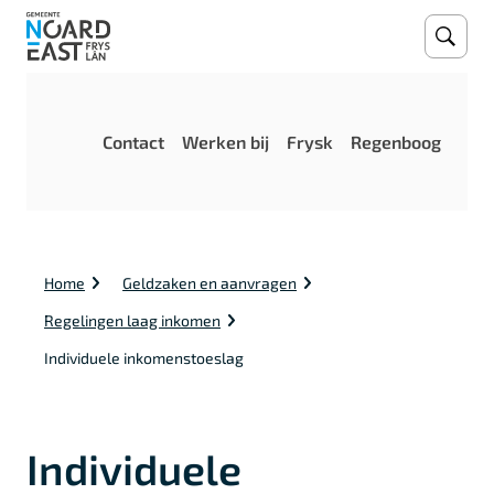
Open
Zoeke
M
Contact
Werken bij
Frysk
Regenboog
e
n
u
K
Home
Geldzaken en aanvragen
r
u
Regelingen laag inkomen
i
m
Individuele inkomenstoeslag
e
l
p
a
Individuele
d