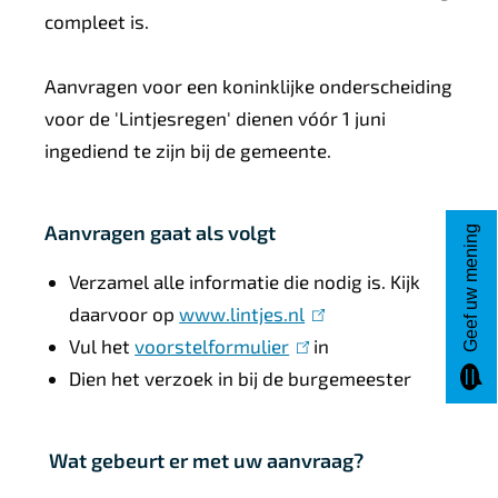
compleet is.
Aanvragen voor een koninklijke onderscheiding
voor de 'Lintjesregen' dienen vóór 1 juni
ingediend te zijn bij de gemeente.
Aanvragen gaat als volgt
Geef uw mening
Verzamel alle informatie die nodig is. Kijk
daarvoor op
www.lintjes.nl
(
Vul het
voorstelformulier
(
l
in
Dien het verzoek in bij de burgemeester
l
i
i
n
n
k
Wat gebeurt er met uw aanvraag?
k
i