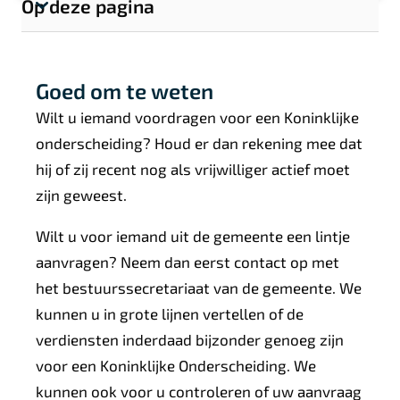
e
Op deze pagina
T
e
o
n
o
Goed om te weten
n
s
Wilt u iemand voordragen voor een Koninklijke
e
onderscheiding? Houd er dan rekening mee dat
c
hij of zij recent nog als vrijwilliger actief moet
t
zijn geweest.
i
e
Wilt u voor iemand uit de gemeente een lintje
l
aanvragen? Neem dan eerst contact op met
i
het bestuurssecretariaat van de gemeente. We
n
kunnen u in grote lijnen vertellen of de
k
verdiensten inderdaad bijzonder genoeg zijn
s
voor een Koninklijke Onderscheiding. We
kunnen ook voor u controleren of uw aanvraag