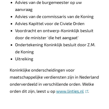
i
s
Advies van de burgemeester op uw
s
e
aanvraag
e
x
Advies van de commissaris van de Koning
x
t
Advies Kapittel voor de Civiele Orden
t
e
Voordracht en ontwerp-Koninklijk besluit
e
r
door de minister 'die het aangaat'
r
n
Ondertekening Koninklijk besluit door Z.M.
n
)
de Koning
)
Uitreiking
Koninklijke onderscheidingen voor
maatschappelijke verdiensten zijn in Nederland
onderverdeeld in verschillende orden. Welke
orden dit zijn, leest u op
www.lintjes.nl
(
.
l
i