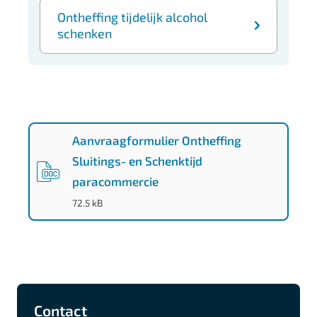
Ontheffing tijdelijk alcohol
schenken
.
Aanvraagformulier Ontheffing
Sluitings- en Schenktijd
paracommercie
(
DOC
-
)
72.5 kB
A
F
I
L
Contact
l
a
n
i