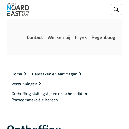
Open
Zoeke
M
Contact
Werken bij
Frysk
Regenboog
e
n
u
K
Home
Geldzaken en aanvragen
r
u
Vergunningen
i
m
Ontheffing sluitingstijden en schenktijden
e
Paracommerciële horeca
l
p
a
d
Ontheffing