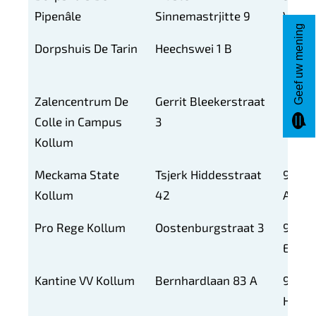
Pipenâle
Sinnemastrjitte 9
VH
Geef uw mening
Dorpshuis De Tarin
Heechswei 1 B
9125
EG
Zalencentrum De
Gerrit Bleekerstraat
9291
Colle in Campus
3
BS
Kollum
Meckama State
Tsjerk Hiddesstraat
9291
Kollum
42
AM
Pro Rege Kollum
Oostenburgstraat 3
9291
EM
Kantine VV Kollum
Bernhardlaan 83 A
9291
HM