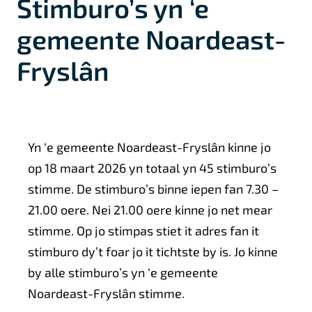
Stimburo’s yn ‘e
gemeente Noardeast-
Fryslân
A
Yn ‘e gemeente Noardeast-Fryslân kinne jo
l
op 18 maart 2026 yn totaal yn 45 stimburo’s
g
stimme. De stimburo’s binne iepen fan 7.30 –
e
21.00 oere. Nei 21.00 oere kinne jo net mear
stimme. Op jo stimpas stiet it adres fan it
m
stimburo dy’t foar jo it tichtste by is. Jo kinne
e
by alle stimburo’s yn ‘e gemeente
e
Noardeast-Fryslân stimme.
n