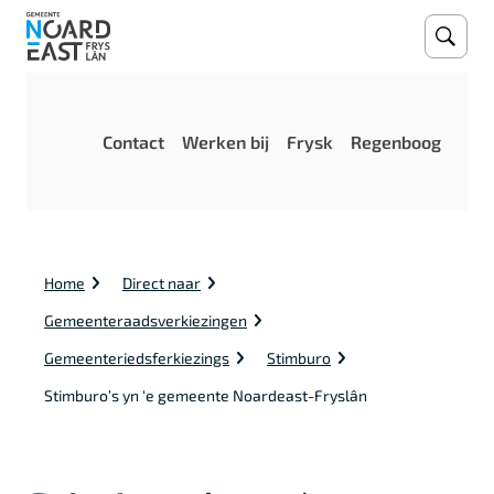
Open
Zoeke
M
Contact
Werken bij
Frysk
Regenboog
e
n
u
K
Home
Direct naar
r
u
Gemeenteraadsverkiezingen
i
m
Gemeenteriedsferkiezings
Stimburo
e
Stimburo’s yn ‘e gemeente Noardeast-Fryslân
l
p
a
d