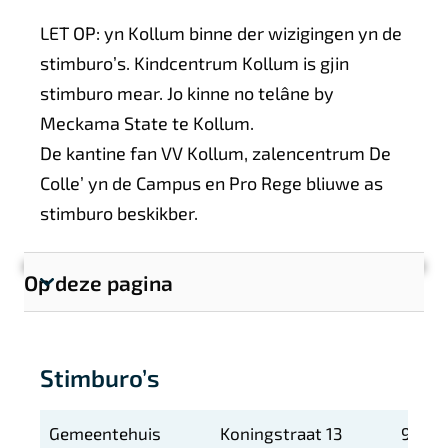
LET OP: yn Kollum binne der wizigingen yn de
stimburo’s. Kindcentrum Kollum is gjin
stimburo mear. Jo kinne no telâne by
Meckama State te Kollum.
De kantine fan VV Kollum, zalencentrum De
Colle’ yn de Campus en Pro Rege bliuwe as
stimburo beskikber.
Op deze pagina
T
o
o
Stimburo’s
n
s
e
Gemeentehuis
Koningstraat 13
9101