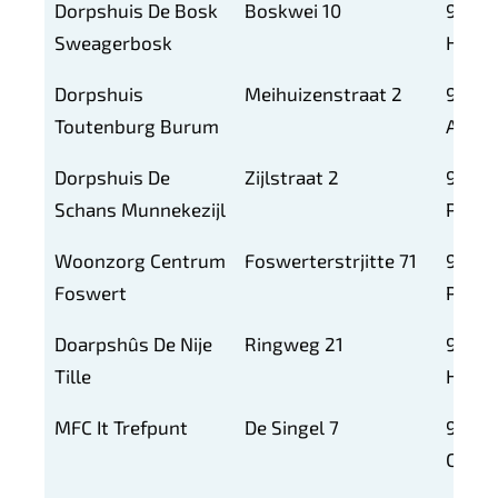
Dorpshuis De Bosk
Boskwei 10
9299
Sweagerbosk
HT
Dorpshuis
Meihuizenstraat 2
9851
Toutenburg Burum
AR
Dorpshuis De
Zijlstraat 2
9853
Schans Munnekezijl
PH
Woonzorg Centrum
Foswerterstrjitte 71
9172
Foswert
PS
Doarpshûs De Nije
Ringweg 21
9073
Tille
HG
MFC It Trefpunt
De Singel 7
9074
CZ