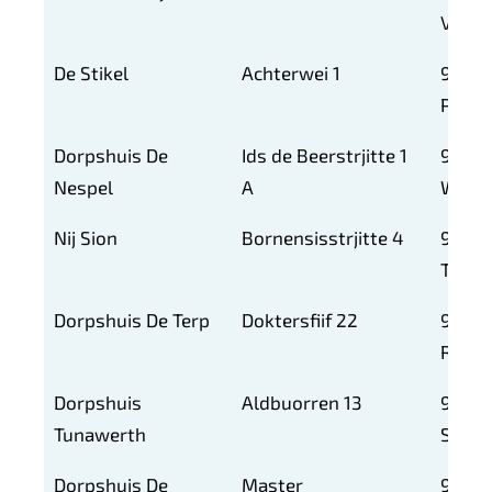
VT
De Stikel
Achterwei 1
9135
PN
Dorpshuis De
Ids de Beerstrjitte 1
9143
Nespel
A
WG
Nij Sion
Bornensisstrjitte 4
9138
TB
Dorpshuis De Terp
Doktersfiif 22
9137
RW
Dorpshuis
Aldbuorren 13
9145
Tunawerth
SE
Dorpshuis De
Master
9141