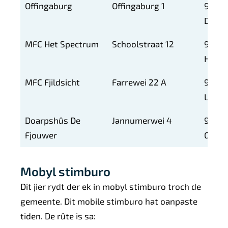
Offingaburg
Offingaburg 1
9074
DV
MFC Het Spectrum
Schoolstraat 12
9111
HH
MFC Fjildsicht
Farrewei 22 A
9171
LM
Doarpshûs De
Jannumerwei 4
9175
Fjouwer
GG
Mobyl stimburo
Dit jier rydt der ek in mobyl stimburo troch de
gemeente. Dit mobile stimburo hat oanpaste
tiden. De rûte is sa: