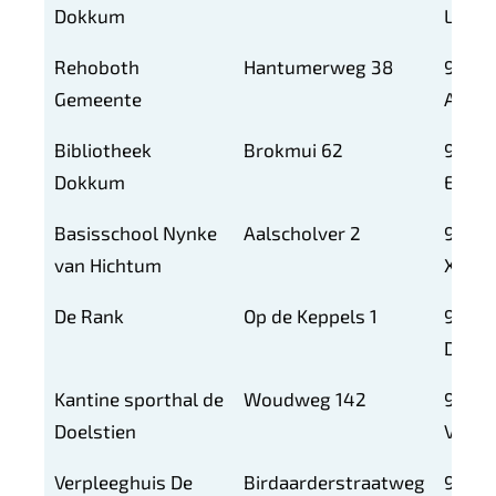
c
Dokkum
LP
t
Rehoboth
Hantumerweg 38
9101
i
e
Gemeente
AB
l
Bibliotheek
Brokmui 62
9101
i
Dokkum
EZ
n
k
Basisschool Nynke
Aalscholver 2
9101
s
van Hichtum
XN
De Rank
Op de Keppels 1
9101
DG
Kantine sporthal de
Woudweg 142
9101
Doelstien
VP
Verpleeghuis De
Birdaarderstraatweg
9101