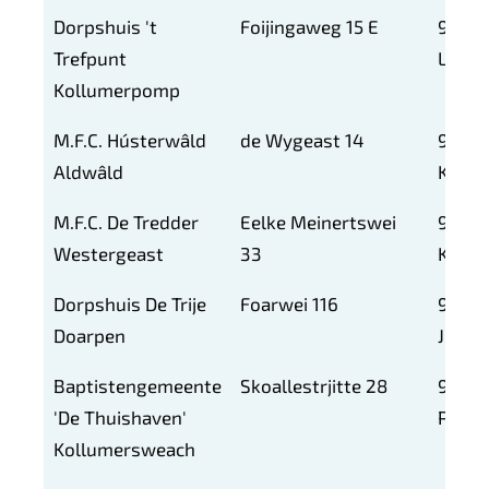
Dorpshuis 't
Foijingaweg 15 E
9293
Trefpunt
LL
Kollumerpomp
M.F.C. Hústerwâld
de Wygeast 14
9294
Aldwâld
KP
M.F.C. De Tredder
Eelke Meinertswei
9295
Westergeast
33
KC
Dorpshuis De Trije
Foarwei 116
9298
Doarpen
JP
Baptistengemeente
Skoallestrjitte 28
9298
'De Thuishaven'
PT
Kollumersweach