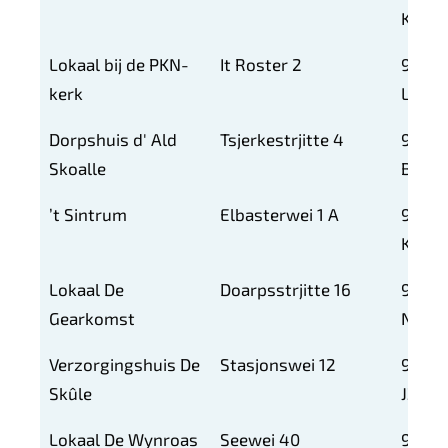
KM
Lokaal bij de PKN-
It Roster 2
9132
kerk
LT
Dorpshuis d' Ald
Tsjerkestrjitte 4
9147
Skoalle
BM
’t Sintrum
Elbasterwei 1 A
9151
KN
Lokaal De
Doarpsstrjitte 16
9134
Gearkomst
NM
Verzorgingshuis De
Stasjonswei 12
9123
Skûle
JZ
Lokaal De Wynroas
Seewei 40
9142