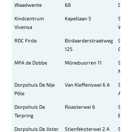
Waadwente
68
DA
Kindcentrum
Kapellaan 5
9101
Vivensa
WB
ROC Firda
Birdaarderstraatweg
9101
125
CZ
MFA de Dobbe
Mûnebuorren 11
9133
MA
Dorpshuis De Nije
Van Kleffenswei 6 A
9155
Pôle
AM
Dorpshuis De
Roasterwei 6
9153
Terpring
BR
Dorpshuis De Jister
Stienfeksterwei 2 A
9131