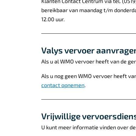
Klanten Contact Centrum via tel. (0519)
n
bereikbaar van maandag t/m donderdag
)
12.00 uur.
Valys vervoer aanvrage
Als u al WMO vervoer heeft van de gem
Als u nog geen WMO vervoer heeft van
contact opnemen
.
Vrijwillige vervoersdien
U kunt meer informatie vinden over de 