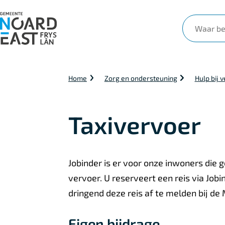
Waar
ben
je
naar
Kruimelpad
Home
Zorg en ondersteuning
Hulp bij 
op
zoek?
Taxivervoer
Jobinder is er voor onze inwoners die
Algemeen
vervoer. U reserveert een reis via Jobin
dringend deze reis af te melden bij de 
Eigen bijdrage