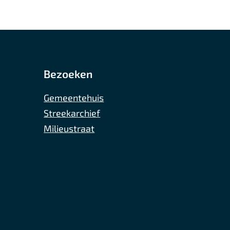
t
e
r
n
Bezoeken
)
Gemeentehuis
Streekarchief
Milieustraat