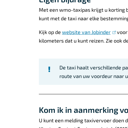
Met een wmo-taxipas krijgt u korting bij
kunt met de taxi naar elke bestemmi
Kijk op de
website van Jobinder
(
voor 
kilometers dat u kunt reizen. Zie ook d
l
i
n
k
De taxi haalt verschillende pas
i
route van uw voordeur naar
s
e
x
Kom ik in aanmerking vo
t
e
U kunt een melding taxivervoer doen d
r