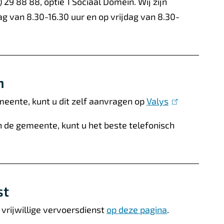
 29 88 88, optie 1 Sociaal Domein. Wij zijn
 van 8.30-16.30 uur en op vrijdag van 8.30-
n
eente, kunt u dit zelf aanvragen op
Valys
(
l
 de gemeente, kunt u het beste telefonisch
i
n
k
i
st
s
e
vrijwillige vervoersdienst
op deze pagina
.
x