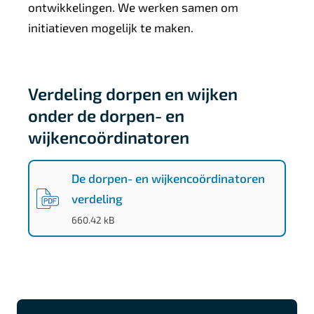
ontwikkelingen. We werken samen om
initiatieven mogelijk te maken.
Verdeling dorpen en wijken
onder de dorpen- en
wijkencoördinatoren
De dorpen- en wijkencoördinatoren
verdeling
(
PDF
-
)
660.42 kB
A
F
I
L