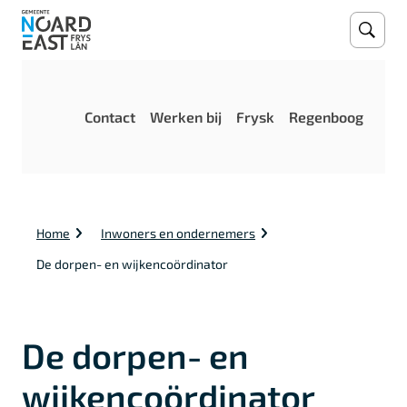
Open
Zoeke
M
Contact
Werken bij
Frysk
Regenboog
e
n
u
K
Home
Inwoners en ondernemers
r
u
De dorpen- en wijkencoördinator
i
m
e
l
De dorpen- en
p
a
d
wijkencoördinator