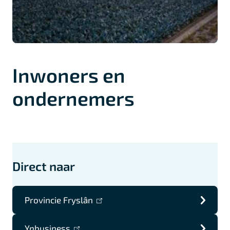
Inwoners en
ondernemers
Direct naar
Provincie Fryslân
(link
is
Ynbusiness
(link
extern)