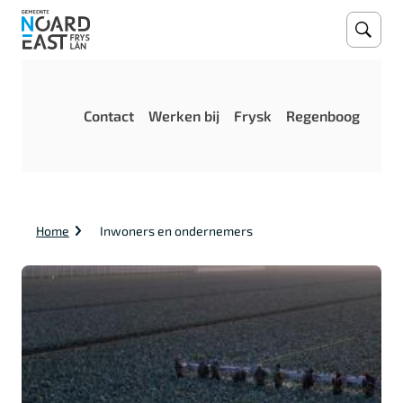
Open
Zoeke
M
Contact
Werken bij
Frysk
Regenboog
e
n
u
K
Home
Inwoners en ondernemers
r
u
i
m
e
l
p
a
d