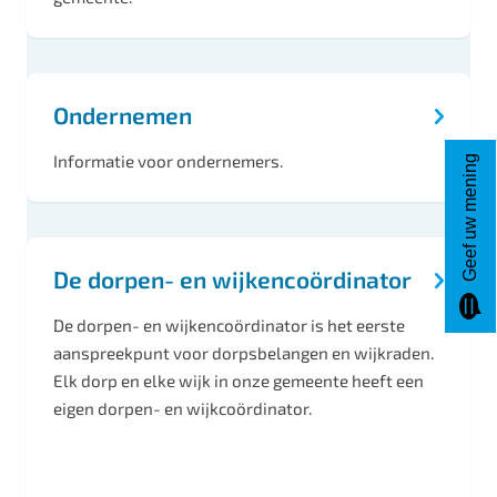
w
e
r
Ondernemen
p
Informatie voor ondernemers.
Geef uw mening
e
n
De dorpen- en wijkencoördinator
De dorpen- en wijkencoördinator is het eerste
aanspreekpunt voor dorpsbelangen en wijkraden.
Elk dorp en elke wijk in onze gemeente heeft een
eigen dorpen- en wijkcoördinator.