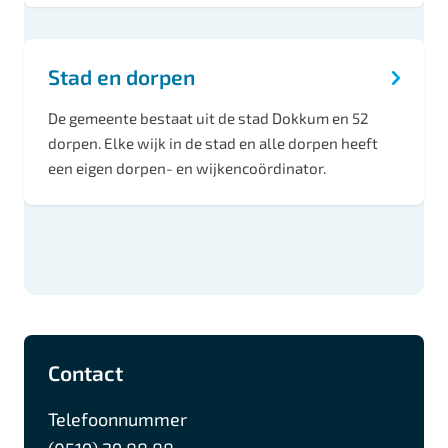
Stad en dorpen
De gemeente bestaat uit de stad Dokkum en 52
dorpen. Elke wijk in de stad en alle dorpen heeft
een eigen dorpen- en wijkencoördinator.
A
F
I
L
Contact
l
a
n
i
g
c
s
n
Telefoonnummer
e
e
t
k