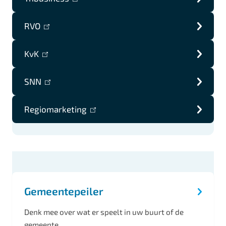
is
RVO
(link
extern)
is
KvK
(link
extern)
is
SNN
(link
extern)
is
Regiomarketing
(link
extern)
is
extern)
O
n
Gemeentepeiler
d
e
Denk mee over wat er speelt in uw buurt of de
r
gemeente.