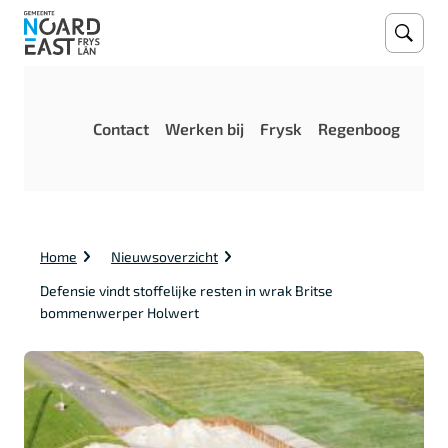
Open
Zoeke
M
Contact
Werken bij
Frysk
Regenboog
e
n
u
K
Home
Nieuwsoverzicht
r
u
Defensie vindt stoffelijke resten in wrak Britse
i
bommenwerper Holwert
m
e
l
p
a
d