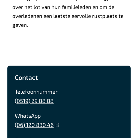
over het lot van hun familieleden en om de
overledenen een laatste eervolle rustplaats te
geven.
A
F
I
L
Contact
l
a
n
i
g
c
s
n
Telefoonnummer
e
e
t
k
(0519) 29 88 88
b
a
e
m
WhatsApp
o
g
d
e
(06) 120 830 46
(
o
r
I
n
l
k
a
n
e