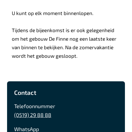
U kunt op elk moment binnenlopen.
Tijdens de bijeenkomst is er ook gelegenheid
om het gebouw De Finne nog een laatste keer
van binnen te bekijken. Na de zomervakantie
wordt het gebouw gesloopt.
A
F
I
L
Contact
l
a
n
i
g
c
s
n
Telefoonnummer
e
e
t
k
(0519) 29 88 88
b
a
e
m
WhatsApp
o
g
d
e