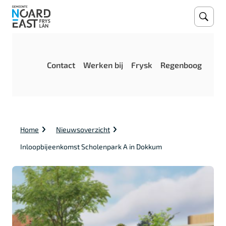
Open
Zoeke
M
Contact
Werken bij
Frysk
Regenboog
e
n
u
K
Home
Nieuwsoverzicht
r
u
Inloopbijeenkomst Scholenpark A in Dokkum
i
m
e
l
p
a
d