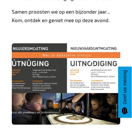
t
e
Samen proosten we op een bijzonder jaar...
e
x
Kom, ontdek en geniet mee op deze avond.
r
t
n
e
)
r
n
N
)
i
e
Geef uw mening
u
w
j
a
a
r
s