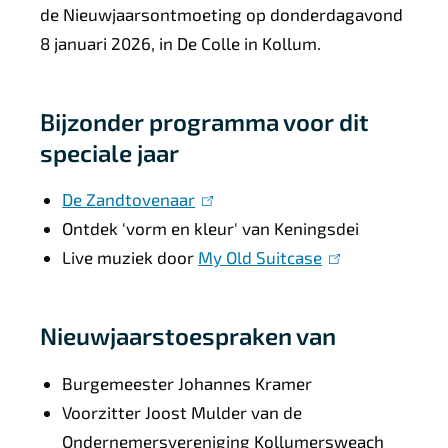
de Nieuwjaarsontmoeting op donderdagavond
8 januari 2026, in De Colle in Kollum.
Bijzonder programma voor dit
speciale jaar
De Zandtovenaar
(
Ontdek 'vorm en kleur' van Keningsdei
l
Live muziek door
i
My Old Suitcase
(
n
l
k
i
Nieuwjaarstoespraken van
i
n
s
k
Burgemeester Johannes Kramer
e
i
Voorzitter Joost Mulder van de
x
s
Ondernemersvereniging Kollumersweach