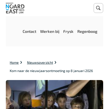
Open
Zoeke
M
Contact
Werken bij
Frysk
Regenboog
e
n
u
K
Home
Nieuwsoverzicht
r
u
Kom naar de nieuwjaarsontmoeting op 8 januari 2026
i
m
e
l
p
a
d