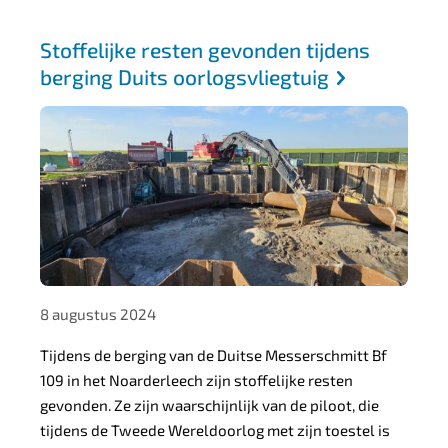
7
Stoffelijke resten gevonden tijdens
berging Duits oorlogsvliegtuig
4
2
d
4
8
1
6
-
8 augustus 2024
c
Tijdens de berging van de Duitse Messerschmitt Bf
7
109 in het Noarderleech zijn stoffelijke resten
6
gevonden. Ze zijn waarschijnlijk van de piloot, die
a
tijdens de Tweede Wereldoorlog met zijn toestel is