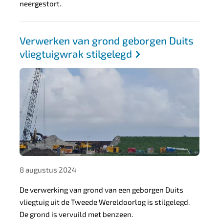
-
neergestort.
4
4
Verwerken van grond geborgen Duits
5
vliegtuigwrak stilgelegd
f
-
a
c
a
9
-
c
8 augustus 2024
3
De verwerking van grond van een geborgen Duits
3
vliegtuig uit de Tweede Wereldoorlog is stilgelegd.
f
De grond is vervuild met benzeen.