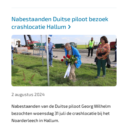
9
f
Nabestaanden Duitse piloot bezoek
b
crashlocatie Hallum
d
1
6
4
5
2 augustus 2024
Nabestaanden van de Duitse piloot Georg Wilhelm
bezochten woensdag 31 juli de crashlocatie bij het
Noarderleech in Hallum.