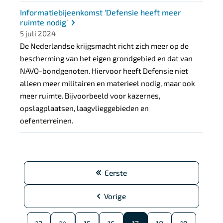
Informatiebijeenkomst ‘Defensie heeft meer
ruimte nodig’
5 juli 2024
De Nederlandse krijgsmacht richt zich meer op de
bescherming van het eigen grondgebied en dat van
NAVO-bondgenoten. Hiervoor heeft Defensie niet
alleen meer militairen en materieel nodig, maar ook
meer ruimte. Bijvoorbeeld voor kazernes,
opslagplaatsen, laagvlieggebieden en
oefenterreinen.
P
Eerste
a
Eerste
g
pagina
Vorige
Vorige
i
pagina
n