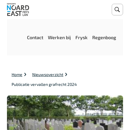
Open
Zoeke
M
Contact
Werken bij
Frysk
Regenboog
e
n
u
K
Home
Nieuwsoverzicht
r
u
Publicatie vervallen grafrecht 2024
i
m
e
l
p
a
d