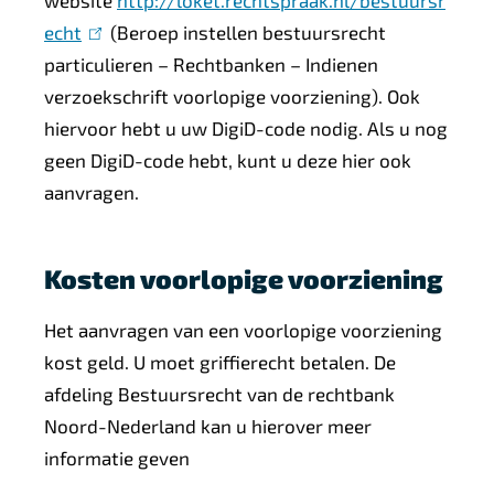
echt
(
(Beroep instellen bestuursrecht
particulieren – Rechtbanken – Indienen
l
verzoekschrift voorlopige voorziening). Ook
i
hiervoor hebt u uw DigiD-code nodig. Als u nog
n
geen DigiD-code hebt, kunt u deze hier ook
k
aanvragen.
i
s
e
Kosten voorlopige voorziening
x
t
Het aanvragen van een voorlopige voorziening
e
kost geld. U moet griffierecht betalen. De
r
afdeling Bestuursrecht van de rechtbank
n
Noord-Nederland kan u hierover meer
)
informatie geven