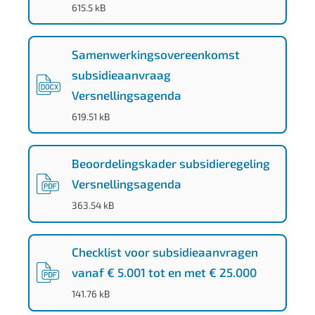
d
(
DOCX
-
)
615.5 kB
1
d
Samenwerkingsovereenkomst
e
subsidieaanvraag
-
f
Versnellingsagenda
c
(
DOCX
-
)
619.51 kB
8
5
Beoordelingskader subsidieregeling
-
Versnellingsagenda
4
(
PDF
-
)
363.54 kB
8
c
c
Checklist voor subsidieaanvragen
-
vanaf € 5.001 tot en met € 25.000
9
(
PDF
-
)
141.76 kB
2