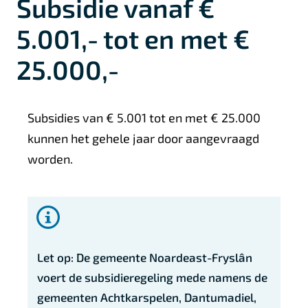
Subsidie vanaf €
5.001,- tot en met €
25.000,-
A
Subsidies van € 5.001 tot en met € 25.000
l
kunnen het gehele jaar door aangevraagd
g
worden.
e
m
e
e
Let op: De gemeente Noardeast-Fryslân
n
voert de subsidieregeling mede namens de
gemeenten Achtkarspelen, Dantumadiel,