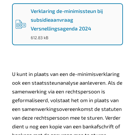
2
f
Verklaring de-minimissteun bij
-
subsidieaanvraag
d
Versnellingsagenda 2024
f
(
DOCX
-
)
612.83 kB
a
3
d
3
U kunt in plaats van een de-minimisverklaring
b
ook een staatssteunanalyse aanleveren. Als de
6
samenwerking via een rechtspersoon is
e
geformaliseerd, volstaat het om in plaats van
4
3
een samenwerkingsovereenkomst de statuten
c
van deze rechtspersoon mee te sturen. Verder
dient u nog een kopie van een bankafschrift of