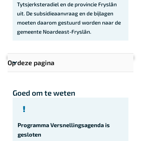
Tytsjerksteradiel en de provincie Fryslân
uit. De subsidieaanvraag en de bijlagen
moeten daarom gestuurd worden naar de
gemeente Noardeast-Fryslân.
Op deze pagina
T
o
o
Goed om te weten
n
s
e
c
Programma Versnellingsagenda is
t
i
gesloten