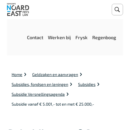
Open
Zoeke
M
Contact
Werken bij
Frysk
Regenboog
e
n
u
K
Home
Geldzaken en aanvragen
r
u
Subsidies, fondsen en leningen
Subsidies
i
m
Subsidie Versnellingsagenda
e
Subsidie vanaf € 5.001,- tot en met € 25.000,-
l
p
a
d