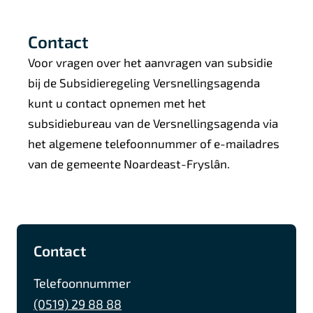
Contact
Voor vragen over het aanvragen van subsidie
bij de Subsidieregeling Versnellingsagenda
kunt u contact opnemen met het
subsidiebureau van de Versnellingsagenda via
het algemene telefoonnummer of e-mailadres
van de gemeente Noardeast-Fryslân.
A
F
I
L
Contact
l
a
n
i
g
c
s
n
Telefoonnummer
e
e
t
k
(0519) 29 88 88