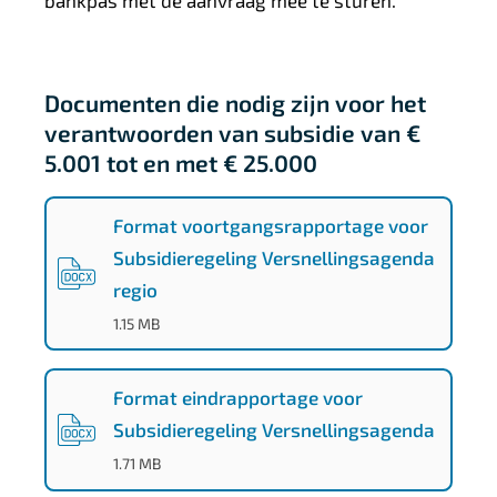
bankpas met de aanvraag mee te sturen.
Documenten die nodig zijn voor het
verantwoorden van subsidie van €
5.001 tot en met € 25.000
Format voortgangsrapportage voor
Subsidieregeling Versnellingsagenda
regio
(
DOCX
-
)
1.15 MB
Format eindrapportage voor
Subsidieregeling Versnellingsagenda
(
DOCX
-
)
1.71 MB