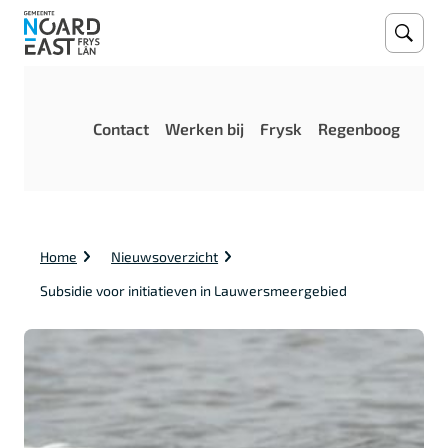
Open
Zoeke
M
Contact
Werken bij
Frysk
Regenboog
e
n
u
K
Home
Nieuwsoverzicht
r
u
Subsidie voor initiatieven in Lauwersmeergebied
i
m
e
l
p
a
d