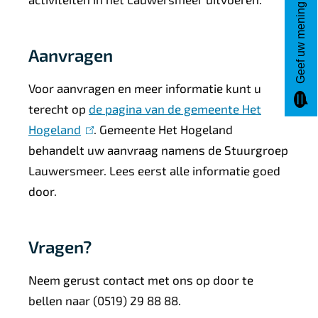
Geef uw mening
Aanvragen
Voor aanvragen en meer informatie kunt u
terecht op
de pagina van de gemeente Het
Hogeland
(
. Gemeente Het Hogeland
behandelt uw aanvraag namens de Stuurgroep
l
Lauwersmeer. Lees eerst alle informatie goed
i
door.
n
k
i
Vragen?
s
e
Neem gerust contact met ons op door te
x
bellen naar (0519) 29 88 88.
t