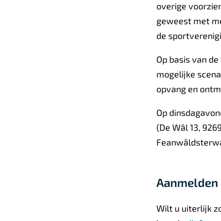
overige voorzie
geweest met men
de sportverenig
Op basis van de
mogelijke scenar
opvang en ontm
Op dinsdagavond
(De Wâl 13, 92
Feanwâldsterwâl
Aanmelden
Wilt u uiterlij