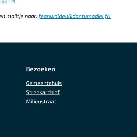
lier
(
.
l
en mailtje naar:
feanwalden@dantumadiel.frl
i
n
k
i
s
e
Bezoeken
x
Gemeentehuis
t
Streekarchief
e
Milieustraat
r
n
)