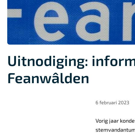
Uitnodiging: infor
Feanwâlden
6 februari 2023
Vorig jaar kon
stemvandantumad