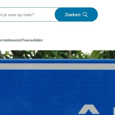
Zoeken
Open
nformatieavond Feanwâlden