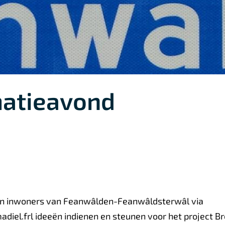
matieavond
den inwoners van Feanwâlden-Feanwâldsterwâl via
iel.frl ideeën indienen en steunen voor het project Br