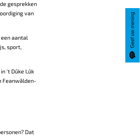
ende gesprekken
oordiging van
Geef uw mening
 een aantal
s, sport,
in ‘t Dûke Lûk
an Feanwâlden-
 personen? Dat