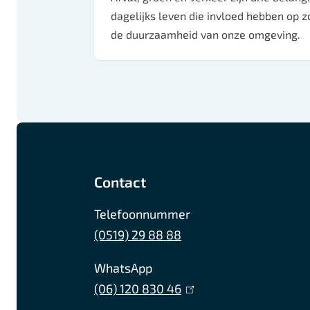
dagelijks leven die invloed hebben op z
de duurzaamheid van onze omgeving.
A
F
I
L
a
n
i
l
c
s
n
Contact
g
e
t
k
Telefoonnummer
b
a
e
e
(0519) 29 88 88
o
g
d
o
r
I
m
WhatsApp
k
a
n
(06) 120 830 46
(
e
G
m
G
l