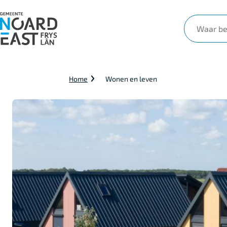
Waar
ben
je
naar
Kruimelpad
Home
Wonen en leven
op
zoek?