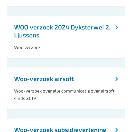
e
r
p
WOO verzoek 2024 Dyksterwei 2,
e
Ljussens
n
Woo verzoek
Woo-verzoek airsoft
Woo-verzoek over alle communicatie over airsoft
sinds 2019
Woo-verzoek subsidieverlening