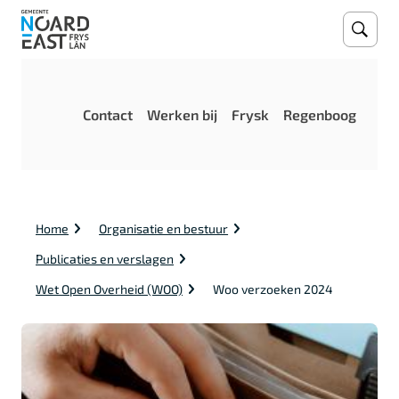
Open
Zoeke
M
Contact
Werken bij
Frysk
Regenboog
e
n
u
K
Home
Organisatie en bestuur
r
u
Publicaties en verslagen
i
m
Wet Open Overheid (WOO)
Woo verzoeken 2024
e
l
p
a
d