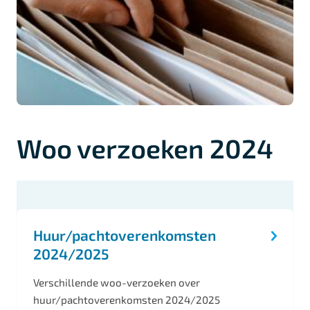
Woo verzoeken 2024
O
n
Huur/pachtoverenkomsten
d
2024/2025
e
r
Verschillende woo-verzoeken over
huur/pachtoverenkomsten 2024/2025
w