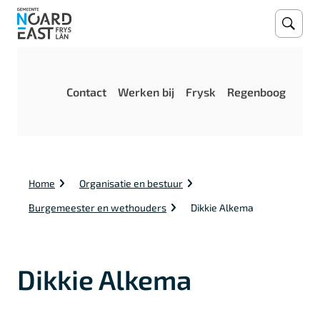
Open
Zoeke
M
Contact
Werken bij
Frysk
Regenboog
e
n
u
K
Home
Organisatie en bestuur
r
u
Burgemeester en wethouders
Dikkie Alkema
i
m
e
l
Dikkie Alkema
p
a
d