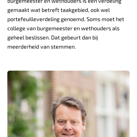
burgemeester en wethouders is een verdeling
gemaakt wat betreft taakgebied, ook wel
portefeuilleverdeling genoemd. Soms moet het
college van burgemeester en wethouders als
geheel beslissen. Dat gebeurt dan bij
meerderheid van stemmen.
J
o
h
a
n
n
e