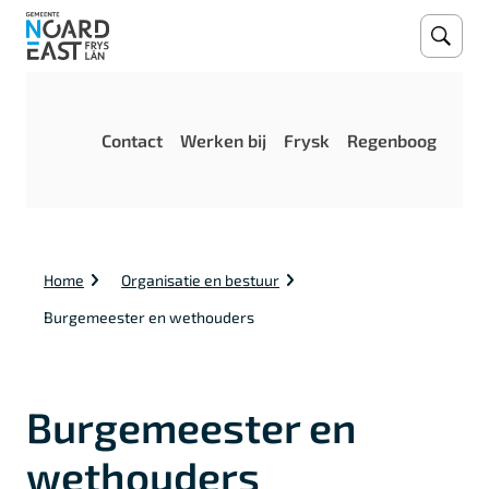
Open
Zoeke
M
Contact
Werken bij
Frysk
Regenboog
e
n
u
K
Home
Organisatie en bestuur
r
u
Burgemeester en wethouders
i
m
e
l
Burgemeester en
p
a
d
wethouders