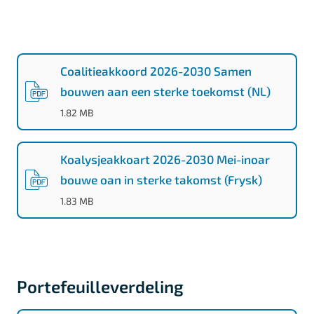
C
o
Coalitieakkoord 2026-2030 Samen
bouwen aan een sterke toekomst (NL)
a
(
PDF
-
)
1.82 MB
l
i
t
Koalysjeakkoart 2026-2030 Mei-inoar
i
bouwe oan in sterke takomst (Frysk)
(
PDF
-
)
e
1.83 MB
a
k
k
Portefeuilleverdeling
o
o