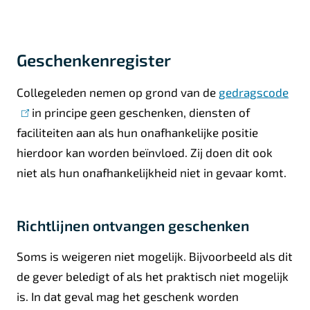
Geschenkenregister
Collegeleden nemen op grond van de
gedragscode
(
in principe geen geschenken, diensten of
l
faciliteiten aan als hun onafhankelijke positie
i
hierdoor kan worden beïnvloed. Zij doen dit ook
n
niet als hun onafhankelijkheid niet in gevaar komt.
k
i
s
Richtlijnen ontvangen geschenken
e
x
Soms is weigeren niet mogelijk. Bijvoorbeeld als dit
t
de gever beledigt of als het praktisch niet mogelijk
e
is. In dat geval mag het geschenk worden