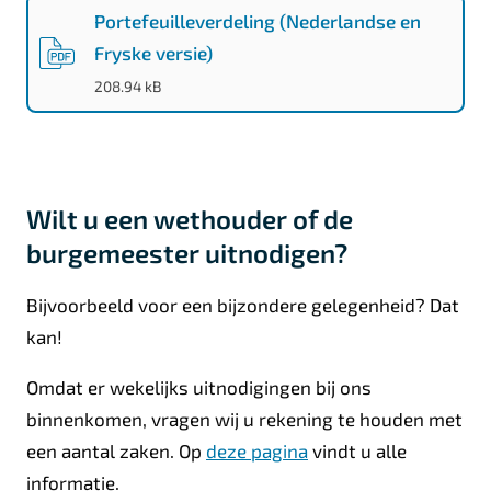
Portefeuilleverdeling (Nederlandse en
r
Fryske versie)
d
(
PDF
-
)
208.94 kB
2
0
2
6
Wilt u een wethouder of de
-
burgemeester uitnodigen?
2
0
Bijvoorbeeld voor een bijzondere gelegenheid? Dat
3
kan!
0
Omdat er wekelijks uitnodigingen bij ons
binnenkomen, vragen wij u rekening te houden met
een aantal zaken. Op
deze pagina
vindt u alle
informatie.