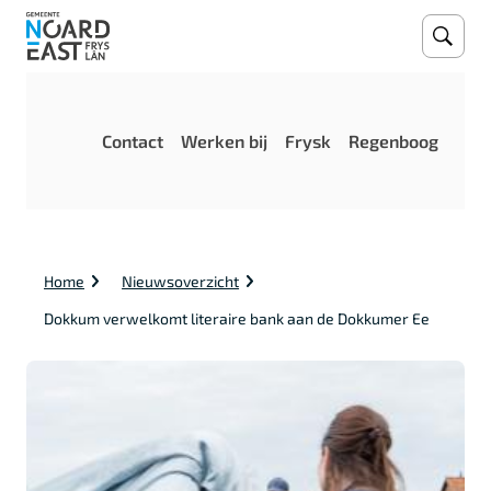
Open
Zoeke
M
Contact
Werken bij
Frysk
Regenboog
e
n
u
K
Home
Nieuwsoverzicht
r
u
Dokkum verwelkomt literaire bank aan de Dokkumer Ee
i
m
e
l
p
a
d