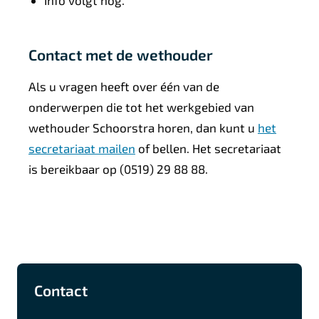
Contact met de wethouder
Als u vragen heeft over één van de
onderwerpen die tot het werkgebied van
wethouder Schoorstra horen, dan kunt u
het
secretariaat mailen
of bellen. Het secretariaat
is bereikbaar op (0519) 29 88 88.
A
F
I
L
Contact
l
a
n
i
g
c
s
n