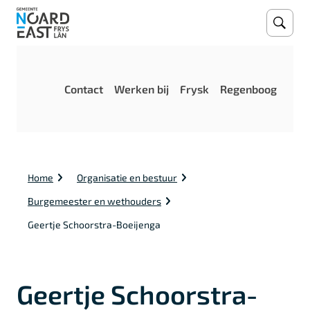
Open
Zoeke
M
Contact
Werken bij
Frysk
Regenboog
e
n
u
K
Home
Organisatie en bestuur
r
u
Burgemeester en wethouders
i
m
Geertje Schoorstra-Boeijenga
e
l
p
a
Geertje Schoorstra-
d