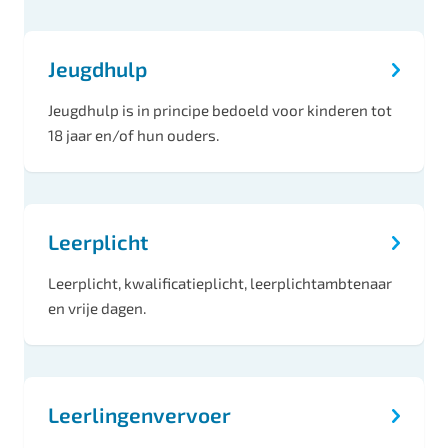
O
n
Jeugdhulp
d
e
Jeugdhulp is in principe bedoeld voor kinderen tot
r
18 jaar en/of hun ouders.
w
e
r
Leerplicht
p
Leerplicht, kwalificatieplicht, leerplichtambtenaar
e
en vrije dagen.
n
Leerlingenvervoer