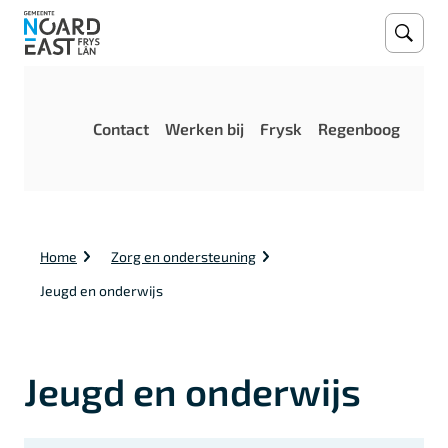
Open
Zoeke
M
Contact
Werken bij
Frysk
Regenboog
e
n
u
K
Home
Zorg en ondersteuning
r
u
Jeugd en onderwijs
i
m
e
l
Jeugd en onderwijs
p
a
d