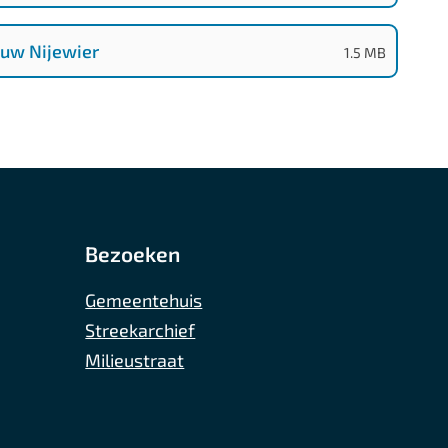
uw Nijewier
(
PDF
-
)
1.5 MB
Bezoeken
Gemeentehuis
Streekarchief
Milieustraat