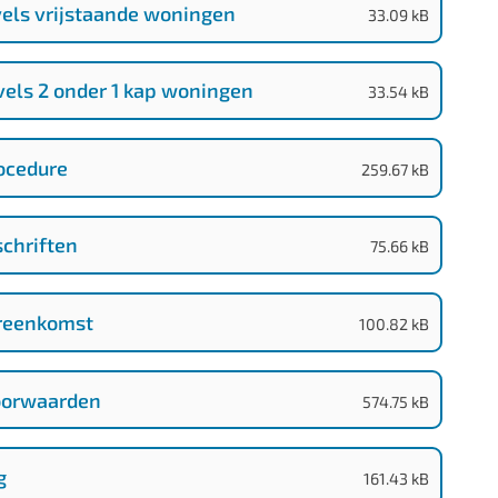
vels vrijstaande woningen
(
DOCX
-
)
33.09 kB
vels 2 onder 1 kap woningen
(
DOCX
-
)
33.54 kB
rocedure
(
PDF
-
)
259.67 kB
chriften
(
PDF
-
)
75.66 kB
ereenkomst
(
PDF
-
)
100.82 kB
oorwaarden
(
PDF
-
)
574.75 kB
g
(
PDF
-
)
161.43 kB