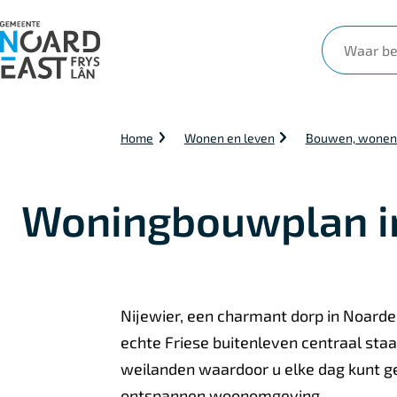
Waar
ben
je
naar
Kruimelpad
Home
Wonen en leven
Bouwen, wonen
op
zoek?
Woningbouwplan in
Nijewier, een charmant dorp in Noarde
echte Friese buitenleven centraal sta
weilanden waardoor u elke dag kunt g
ontspannen woonomgeving.