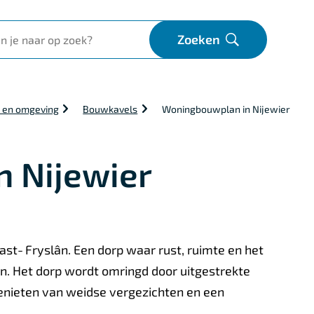
Zoeken
Open
 en omgeving
Bouwkavels
Woningbouwplan in Nijewier
 Nijewier
ast‑Fryslân. Een dorp waar rust, ruimte en het
an. Het dorp wordt omringd door uitgestrekte
enieten van weidse vergezichten en een