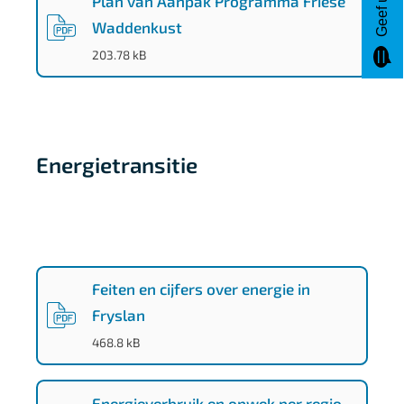
Plan van Aanpak Programma Friese
1
Waddenkust
8
(
PDF
-
)
203.78 kB
Energietransitie
3
c
Feiten en cijfers over energie in
Fryslan
d
(
PDF
-
)
468.8 kB
f
8
Energieverbruik en opwek per regio