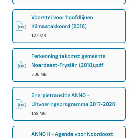
8
6
Voorstel voor hoofdlijnen
a
Klimaatakkoord (2018)
-
(
PDF
-
)
1.23 MB
f
9
Ferkenning takomst gemeente
b
Noardeast-Fryslân (2018).pdf
3
(
PDF
-
)
5.06 MB
5
c
Energietransitie ANNO -
0
Uitvoeringsprogramma 2017-2020
2
(
PDF
-
)
1.58 MB
1
c
ANNO II - Agenda voor Noordoost