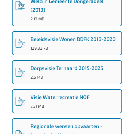
Welzijn Gemeente Dongeradeel
(2013)
(
PDF
-
)
2.13 MB
Beleidsvisie Wonen DDFK 2016-2020
(
PDF
-
)
129.33 kB
Dorpsvisie Ternaard 2015-2025
(
PDF
-
)
2.5 MB
Visie Waterrecreatie NOF
(
PDF
-
)
7.31 MB
Regionale wensen opvaarten -