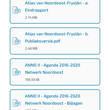
a
Atlas van Noordoost-Fryslân - a.
0
Eindrapport
(
PDF
-
)
d
2.74 MB
-
4
Atlas van Noordoost-Fryslân - b.
4
Publieksversie.pdf
c
(
PDF
-
)
2.48 MB
c
-
ANNO II - Agenda 2016-2020
b
Netwerk Noordoost
a
(
PDF
-
)
756.59 kB
9
b
ANNO II - Agenda 2016-2020
-
Netwerk Noordoost - Bijlagen
4
(
PDF
-
)