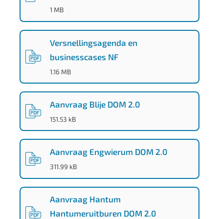
(
PDF
-
)
1 MB
Versnellingsagenda en
businesscases NF
(
PDF
-
)
1.16 MB
Aanvraag Blije DOM 2.0
(
PDF
-
)
151.53 kB
Aanvraag Engwierum DOM 2.0
(
PDF
-
)
311.99 kB
Aanvraag Hantum
Hantumeruitburen DOM 2.0