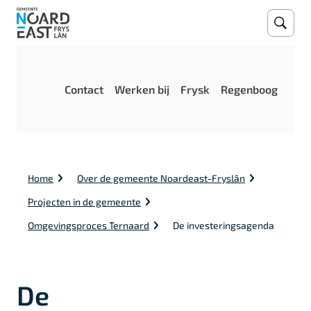
Open
Zoeke
M
Contact
Werken bij
Frysk
Regenboog
e
n
u
K
Home
Over de gemeente Noardeast-Fryslân
r
u
Projecten in de gemeente
i
m
Omgevingsproces Ternaard
De investeringsagenda
e
l
p
a
De
d