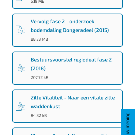
b
(
PDF
-
)
5.19 MB
c
f
Vervolg fase 2 - onderzoek
b
bodemdaling Dongeradeel (2015)
-
(
PDF
-
)
88.73 MB
f
5
Bestuursvoorstel regiodeal fase 2
3
(2018)
f
(
PDF
-
)
207.72 kB
1
d
Zilte Vitaliteit - Naar een vitale zilte
1
waddenkust
2
(
PDF
-
)
Geef uw mening
84.32 kB
7
f