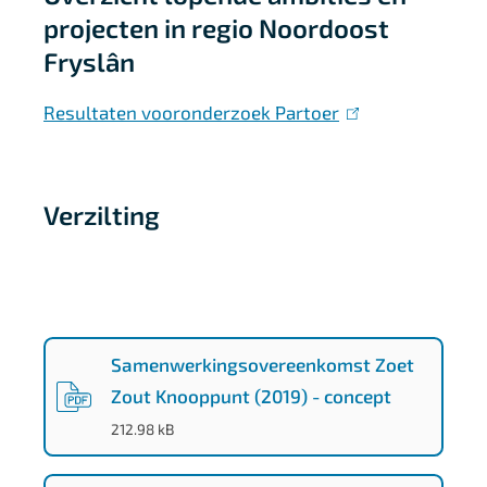
projecten in regio Noordoost
Fryslân
Resultaten vooronderzoek Partoer
(
l
i
n
Verzilting
k
i
s
4
e
0
x
Samenwerkingsovereenkomst Zoet
t
Zout Knooppunt (2019) - concept
2
e
(
PDF
-
)
212.98 kB
9
r
0