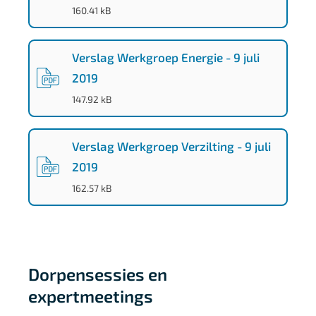
f
(
PDF
-
)
160.41 kB
c
f
Verslag Werkgroep Energie - 9 juli
9
2019
f
(
PDF
-
)
147.92 kB
Verslag Werkgroep Verzilting - 9 juli
2019
(
PDF
-
)
162.57 kB
Dorpensessies en
expertmeetings