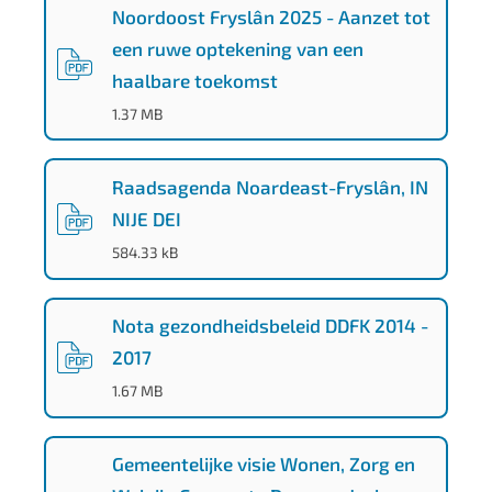
Noordoost Fryslân 2025 - Aanzet tot
een ruwe optekening van een
haalbare toekomst
(
PDF
-
)
1.37 MB
Raadsagenda Noardeast-Fryslân, IN
NIJE DEI
(
PDF
-
)
584.33 kB
Nota gezondheidsbeleid DDFK 2014 -
2017
(
PDF
-
)
1.67 MB
Gemeentelijke visie Wonen, Zorg en