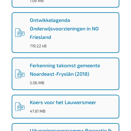
1.06 MB
1
2
Ontwikkelagenda
6
Onderwijsvoorzieningen in NO
d
Friesland
a
(
PDF
-
)
719.22 kB
9
0
Ferkenning takomst gemeente
f
Noardeast-Fryslân (2018)
d
(
PDF
-
)
5.06 MB
c
b
Koers voor het Lauwersmeer
(
PDF
-
)
47.81 MB
Uitvoeringsprogramma Recreatie &