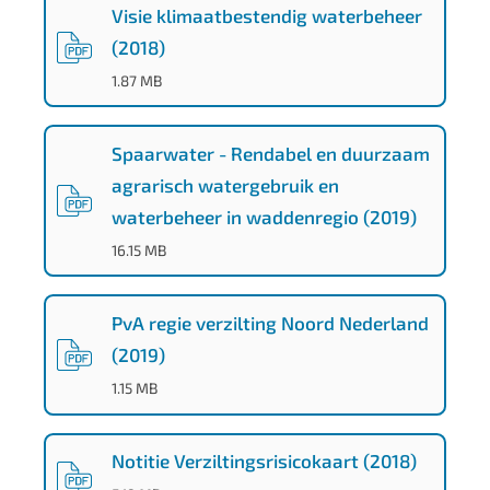
n
3
Visie klimaatbestendig waterbeheer
)
d
(2018)
(
PDF
-
)
7
1.87 MB
-
c
Spaarwater - Rendabel en duurzaam
a
agrarisch watergebruik en
8
waterbeheer in waddenregio (2019)
(
PDF
-
)
7
16.15 MB
-
4
PvA regie verzilting Noord Nederland
e
(2019)
3
(
PDF
-
)
1.15 MB
4
-
Notitie Verziltingsrisicokaart (2018)