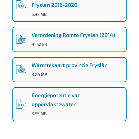
4
Fryslan 2016-2020
6
(
PDF
-
)
5.97 MB
Verordening Romte Fryslan (2014)
(
PDF
-
)
91.52 kB
Warmtekaart provincie Fryslân
(
PDF
-
)
3.86 MB
Energiepotentie van
oppervlaktewater
(
PDF
-
)
3.55 MB