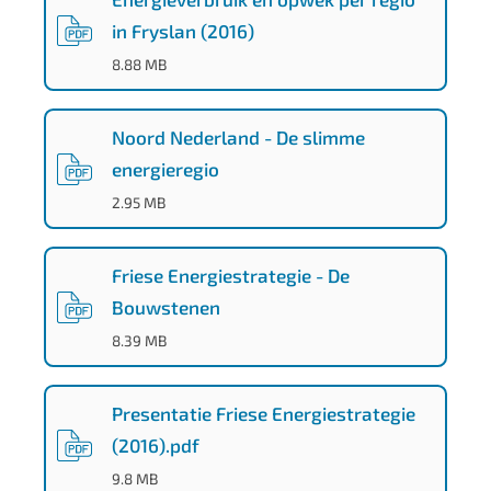
d
a
in Fryslan (2016)
(
PDF
-
)
4
8.88 MB
-
7
Noord Nederland - De slimme
4
energieregio
c
(
PDF
-
)
2.95 MB
6
-
Friese Energiestrategie - De
4
Bouwstenen
7
(
PDF
-
)
8.39 MB
6
b
Presentatie Friese Energiestrategie
-
(2016).pdf
9
(
PDF
-
)
9.8 MB