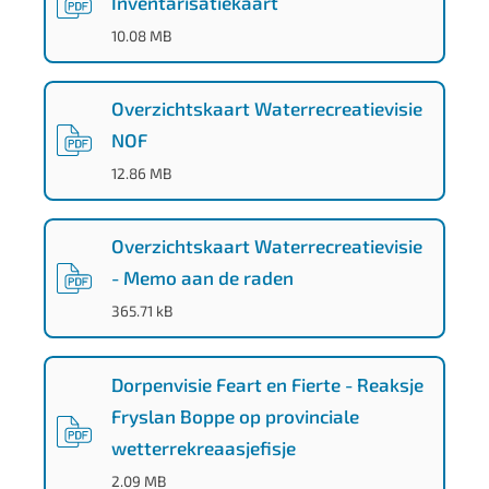
Inventarisatiekaart
(
PDF
-
)
10.08 MB
Overzichtskaart Waterrecreatievisie
NOF
(
PDF
-
)
12.86 MB
Overzichtskaart Waterrecreatievisie
- Memo aan de raden
(
PDF
-
)
365.71 kB
Dorpenvisie Feart en Fierte - Reaksje
Fryslan Boppe op provinciale
wetterrekreaasjefisje
(
PDF
-
)
2.09 MB