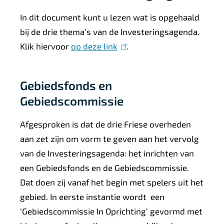
In dit document kunt u lezen wat is opgehaald
bij de drie thema’s van de Investeringsagenda.
Klik hiervoor
op deze link
(
.
l
i
Gebiedsfonds en
n
Gebiedscommissie
k
i
Afgesproken is dat de drie Friese overheden
s
aan zet zijn om vorm te geven aan het vervolg
e
van de Investeringsagenda: het inrichten van
x
een Gebiedsfonds en de Gebiedscommissie.
t
Dat doen zij vanaf het begin met spelers uit het
e
gebied. In eerste instantie wordt een
r
‘Gebiedscommissie In Oprichting’ gevormd met
n