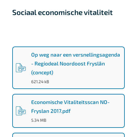
Sociaal economische vitaliteit
d
3
Op weg naar een versnellingsagenda
- Regiodeal Noordoost Fryslân
c
(concept)
8
(
PDF
-
)
621.24 kB
1
f
4
Economische Vitaliteitsscan NO-
Fryslan 2017.pdf
7
(
PDF
-
)
5.34 MB
-
a