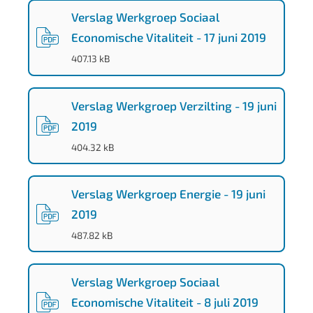
f
Verslag Werkgroep Sociaal
-
Economische Vitaliteit - 17 juni 2019
9
(
PDF
-
)
407.13 kB
e
f
Verslag Werkgroep Verzilting - 19 juni
8
2019
-
(
PDF
-
)
404.32 kB
e
1
Verslag Werkgroep Energie - 19 juni
c
2019
8
(
PDF
-
)
487.82 kB
9
7
Verslag Werkgroep Sociaal
8
Economische Vitaliteit - 8 juli 2019