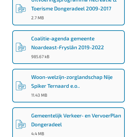
Toerisme Dongeradeel 2009-2017
(
PDF
-
)
2.7 MB
Coalitie-agenda gemeente
Noardeast-Fryslân 2019-2022
(
PDF
-
)
985.67 kB
Woon-welzijn-zorglandschap Nije
Spiker Ternaard e.o..
(
PDF
-
)
11.43 MB
Gemeentelijk Verkeer- en VervoerPlan
Dongeradeel
(
PDF
-
)
4.4 MB