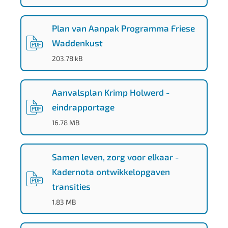
Plan van Aanpak Programma Friese
Waddenkust
(
PDF
-
)
203.78 kB
Aanvalsplan Krimp Holwerd -
eindrapportage
(
PDF
-
)
16.78 MB
Samen leven, zorg voor elkaar -
Kadernota ontwikkelopgaven
transities
(
PDF
-
)
1.83 MB