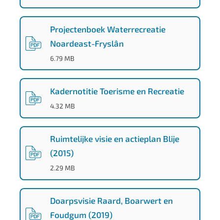
Projectenboek Waterrecreatie
Noardeast-Fryslân
(
PDF
-
)
6.79 MB
Kadernotitie Toerisme en Recreatie
(
PDF
-
)
4.32 MB
Ruimtelijke visie en actieplan Blije
(2015)
(
PDF
-
)
2.29 MB
Doarpsvisie Raard, Boarwert en
Foudgum (2019)