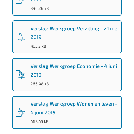
2
(
PDF
-
)
396.26 kB
f
3
0
Verslag Werkgroep Verzilting - 21 mei
4
2019
(
PDF
-
)
6
405.2 kB
-
b
Verslag Werkgroep Economie - 4 juni
6
2019
c
(
PDF
-
)
266.48 kB
4
-
Verslag Werkgroep Wonen en leven -
4
4 juni 2019
a
(
PDF
-
)
468.45 kB
5