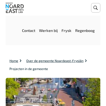
Open
Zoeke
M
Contact
Werken bij
Frysk
Regenboog
e
n
u
K
Home
Over de gemeente Noardeast-Fryslân
r
u
Projecten in de gemeente
i
m
e
l
p
a
d