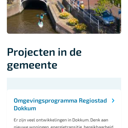
Projecten in de
gemeente
O
n
Omgevingsprogramma Regiostad
d
Dokkum
e
r
Er zijn veel ontwikkelingen in Dokkum. Denk aan
nieuwe woningen, energietransitie, bereikbaarheid,