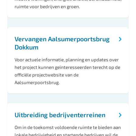
w
ruimte voor bedrijven en groen.
e
r
p
e
Vervangen Aalsumerpoortsbrug
Dokkum
n
Voor actuele informatie, planning en updates over
het project kunnen geïnteresseerden terecht op de
officiële projectwebsite van de
Aalsumerpoortsbrug.
Uitbreiding bedrijventerreinen
Om in de toekomst voldoende ruimte te bieden aan
lokale bedrijvigheid en startende bedrijven wil de