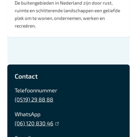
De buitengebieden in Nederland zijn door rust,
ruimte en schitterende landschappen een geliefde
plek om te wonen, ondernemen, werken en
recreëren.
A
F
I
L
Contact
l
a
n
i
g
c
s
n
Telefoonnummer
e
e
t
k
(0519) 29 88 88
b
a
e
m
WhatsApp
o
g
d
e
(06) 120 830 46
(
o
r
I
n
l
k
a
n
e